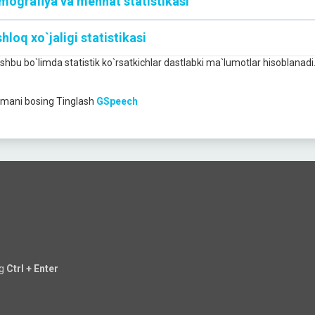
mografiya va mehnat statistikasi
hloq xo`jaligi statistikasi
Ushbu bo`limda statistik ko`rsatkichlar dastlabki ma`lumotlar hisoblanadi
mani bosing
Tinglash
GSpeech
ng
Ctrl + Enter