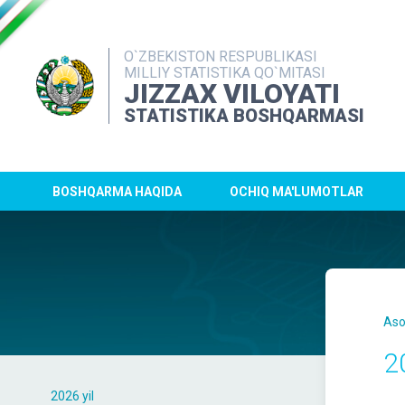
O`ZBEKISTON RESPUBLIKASI
MILLIY STATISTIKA QO`MITASI
JIZZAX VILOYATI
STATISTIKA BOSHQARMASI
BOSHQARMA HAQIDA
OCHIQ MA'LUMOTLAR
Aso
2
2026 yil