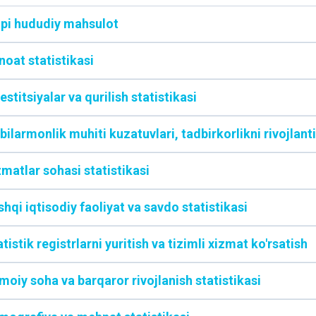
lpi hududiy mahsulot
noat statistikasi
estitsiyalar va qurilish statistikasi
bilarmonlik muhiti kuzatuvlari, tadbirkorlikni rivojlanti
zmatlar sohasi statistikasi
hqi iqtisodiy faoliyat va savdo statistikasi
tistik registrlarni yuritish va tizimli xizmat ko'rsatish
imoiy soha va barqaror rivojlanish statistikasi