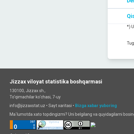
De
Qis
*) 
Tug
Jizzax viloyat statistika boshqarmasi
130100, Jizzax sh.,
To'qimachilar ko‘chаsi, 7-uy
info@jizzaxstat.uz •
Sayt xaritasi
•
Bizga xabar yuboring
Ma`lumotda xato topdingizmi? Uni belgilang va quyidagilarni bosi