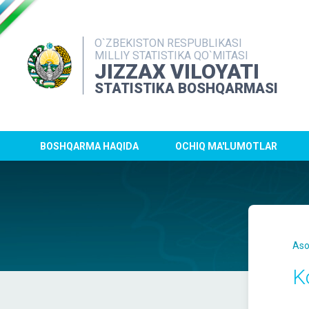
O`ZBEKISTON RESPUBLIKASI
MILLIY STATISTIKA QO`MITASI
JIZZAX VILOYATI
STATISTIKA BOSHQARMASI
BOSHQARMA HAQIDA
OCHIQ MA'LUMOTLAR
Aso
K