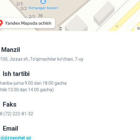
Manzil
100, Jizzax sh.,To'qimachilar ko‘chаsi, 7-uy
Ish tartibi
hanba-juma 9.00 dan 18.00 gacha
shlik:13.00 dan 14.00 gacha)
Faks
8 (72) 222-81-32
Email
o@jizzaxstat.uz