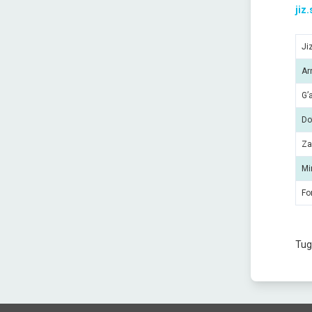
jiz
Ji
Ar
G’
Do
Za
Mi
Fo
Tug