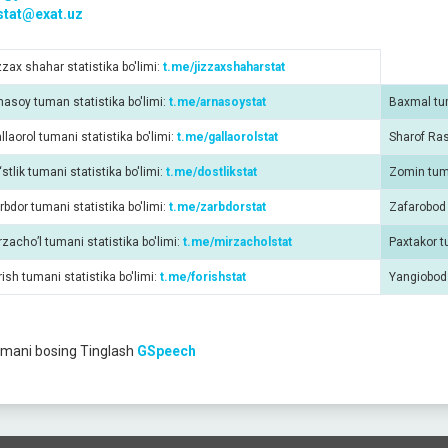
.stat@exat.uz
zzax shahar statistika bo'limi:
t.me/jizzaxshaharstat
nasoy tuman statistika bo'limi:
t.me/arnasoystat
Baxmal tum
allaorol tumani statistika bo'limi:
t.me/gallaorolstat
Sharof Ras
‘stlik tumani statistika bo'limi:
t.me/dostlikstat
Zomin tuma
rbdor tumani statistika bo'limi:
t.me/zarbdorstat
Zafarobod 
rzacho’l tumani statistika bo'limi:
t.me/mirzacholstat
Paxtakor t
rish tumani statistika bo'limi:
t.me/forishstat
Yangiobod 
mani bosing
Tinglash
GSpeech