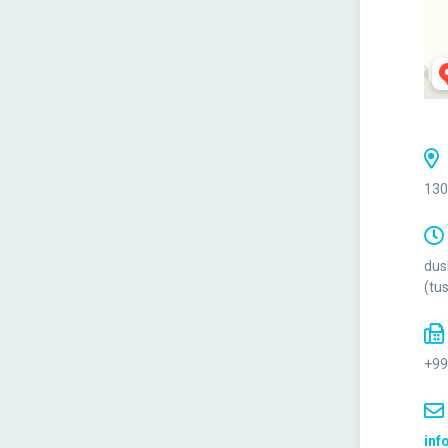
130
dus
(tu
+99
inf