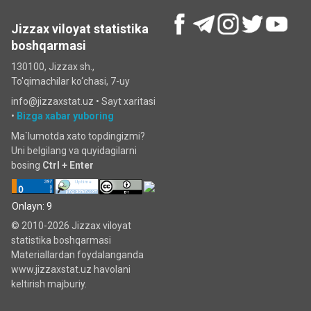
Jizzax viloyat statistika
boshqarmasi
130100, Jizzax sh.,
To'qimachilar ko‘chаsi, 7-uy
info@jizzaxstat.uz •
Sayt xaritasi
•
Bizga xabar yuboring
Ma`lumotda xato topdingizmi?
Uni belgilang va quyidagilarni
bosing
Ctrl + Enter
Onlayn: 9
© 2010-2026 Jizzax viloyat
statistika boshqarmasi
Materiallardan foydalanganda
www.jizzaxstat.uz havolani
keltirish majburiy.