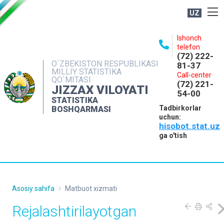
UZ
BOSHQARMA HAQIDA
Ishonch
telefon
OCHIQ MA'LUMOTLAR
(72) 222-
O`ZBEKISTON RESPUBLIKASI
81-37
NASHRLAR
MILLIY STATISTIKA
Call-center
QO`MITASI
(72) 221-
INTERAKTIV XIZMATLAR
JIZZAX VILOYATI
54-00
STATISTIKA
MATBUOT XIZMATI
Tadbirkorlar
BOSHQARMASI
uchun:
MUROJAATLAR
hisobot.stat.uz
KONTAKTLAR
ga o'tish
Asosiy sahifa
Matbuot xizmati
Rejalashtirilayotgan