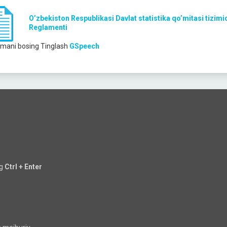
O’zbekiston Respublikasi Davlat statistika qo’mitasi tizimida
Reglamenti
mani bosing
Tinglash
GSpeech
ng
Ctrl + Enter