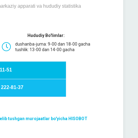
mаrkаziy аppаrаti vа hududiy stаtistikа
Hududiy Bo'limlar:
dushanba-juma: 9-00 dan 18-00 gacha
tushlik: 13-00 dan 14-00 gacha
-51
222-81-37
 kelib tushgan murojaatlar bo'yicha HISOBOT