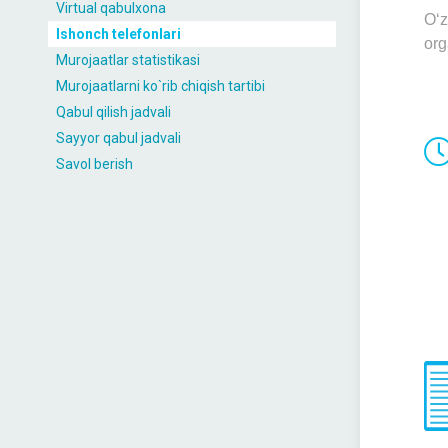
Virtual qabulxona
O‘z
Ishonch telefonlari
org
Murojaatlar statistikasi
Murojaatlarni ko`rib chiqish tartibi
Qabul qilish jadvali
Sayyor qabul jadvali
Savol berish