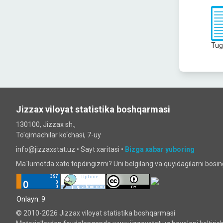
Tug
Jizzax viloyat statistika boshqarmasi
130100, Jizzax sh.,
To'qimachilar ko‘chаsi, 7-uy
info@jizzaxstat.uz •
Sayt xaritasi
•
Bizga xabar yuboring
Ma`lumotda xato topdingizmi? Uni belgilang va quyidagilarni bosi
Onlayn: 9
© 2010-2026 Jizzax viloyat statistika boshqarmasi