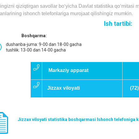
ingizni qiziqtirgаn sаvollаr bo‘yichа Dаvlаt stаtistikа qo‘mitаsi 
аnlаrining ishonch telefonlаrigа murojааt qilishingiz mumkin.
Ish tartibi:
Boshqarma:
dushanba-juma: 9-00 dan 18-00 gacha
tushlik: 13-00 dan 14-00 gacha
Markaziy apparat
11
Jizzax viloyati
(72) 
Jizzax viloyati statistika boshqarmasi Ishonch telefoniga