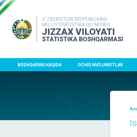
O`ZBEKISTON RESPUBLIKASI
MILLIY STATISTIKA QO`MITASI
JIZZAX VILOYATI
STATISTIKA BOSHQARMASI
BOSHQARMA HAQIDA
OCHIQ MA'LUMOTLAR
Aso
I