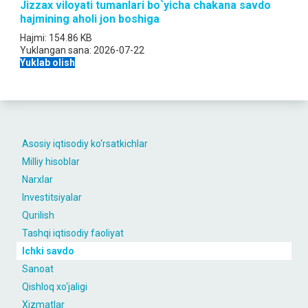
Jizzax viloyati tumanlari bo`yicha chakana savdo
hajmining aholi jon boshiga
Hajmi:
154.86 KB
Yuklangan sana:
2026-07-22
Yuklab olish
Asosiy iqtisodiy ko‘rsatkichlar
Milliy hisoblar
Narxlar
Investitsiyalar
Qurilish
Tashqi iqtisodiy faoliyat
Ichki savdo
Sanoat
Qishloq xo‘jaligi
Xizmatlar