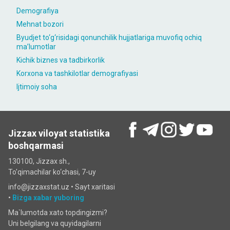
Demografiya
Mehnat bozori
Byudjet to‘g‘risidagi qonunchilik hujjatlariga muvofiq ochiq
maʼlumotlar
Kichik biznes va tadbirkorlik
Korxona va tashkilotlar demografiyasi
Ijtimoiy soha
Jizzax viloyat statistika
boshqarmasi
130100, Jizzax sh.,
To'qimachilar ko‘chаsi, 7-uy
info@jizzaxstat.uz •
Sayt xaritasi
•
Bizga xabar yuboring
Ma`lumotda xato topdingizmi?
Uni belgilang va quyidagilarni