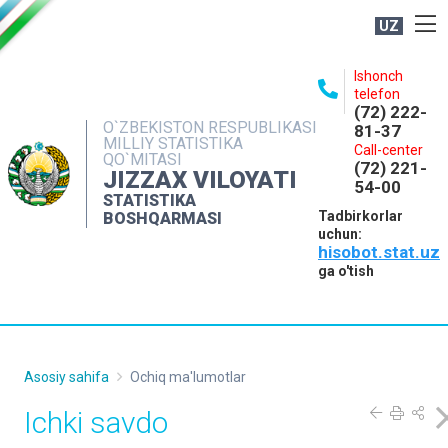
UZ
BOSHQARMA HAQIDA
Ishonch
telefon
OCHIQ MA'LUMOTLAR
(72) 222-
O`ZBEKISTON RESPUBLIKASI
81-37
NASHRLAR
MILLIY STATISTIKA
Call-center
QO`MITASI
(72) 221-
INTERAKTIV XIZMATLAR
JIZZAX VILOYATI
54-00
STATISTIKA
MATBUOT XIZMATI
Tadbirkorlar
BOSHQARMASI
uchun:
MUROJAATLAR
hisobot.stat.uz
KONTAKTLAR
ga o'tish
Asosiy sahifa
Ochiq ma'lumotlar
Ichki savdo