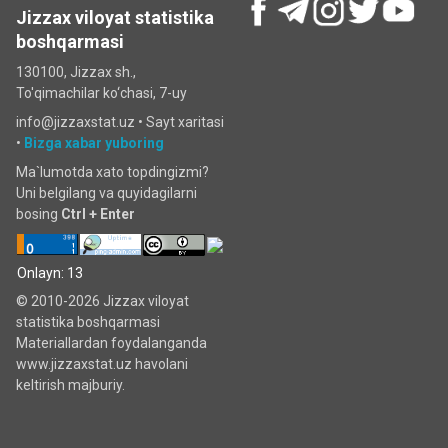
Jizzax viloyat statistika
boshqarmasi
130100, Jizzax sh.,
To'qimachilar ko‘chаsi, 7-uy
info@jizzaxstat.uz •
Sayt xaritasi
•
Bizga xabar yuboring
Ma`lumotda xato topdingizmi?
Uni belgilang va quyidagilarni
bosing
Ctrl + Enter
Onlayn: 13
© 2010-2026 Jizzax viloyat
statistika boshqarmasi
Materiallardan foydalanganda
www.jizzaxstat.uz havolani
keltirish majburiy.