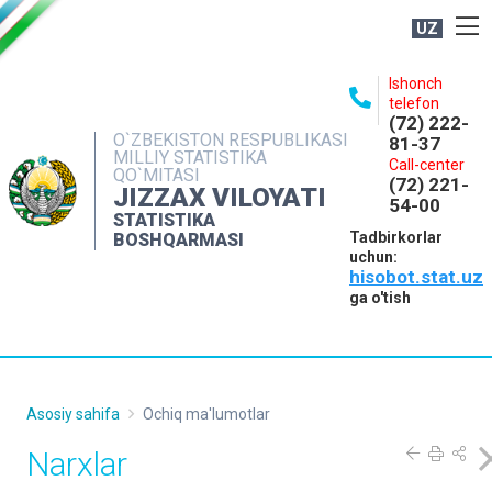
UZ
BOSHQARMA HAQIDA
Ishonch
telefon
OCHIQ MA'LUMOTLAR
(72) 222-
O`ZBEKISTON RESPUBLIKASI
81-37
NASHRLAR
MILLIY STATISTIKA
Call-center
QO`MITASI
(72) 221-
INTERAKTIV XIZMATLAR
JIZZAX VILOYATI
54-00
STATISTIKA
MATBUOT XIZMATI
Tadbirkorlar
BOSHQARMASI
uchun:
MUROJAATLAR
hisobot.stat.uz
KONTAKTLAR
ga o'tish
Asosiy sahifa
Ochiq ma'lumotlar
Narxlar