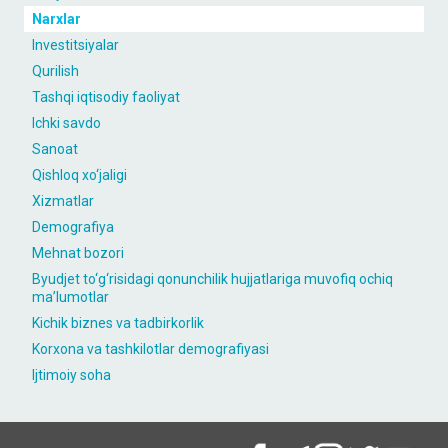
Narxlar
Investitsiyalar
Qurilish
Tashqi iqtisodiy faoliyat
Ichki savdo
Sanoat
Qishloq xo‘jaligi
Xizmatlar
Demografiya
Mehnat bozori
Byudjet to‘g‘risidagi qonunchilik hujjatlariga muvofiq ochiq
maʼlumotlar
Kichik biznes va tadbirkorlik
Korxona va tashkilotlar demografiyasi
Ijtimoiy soha