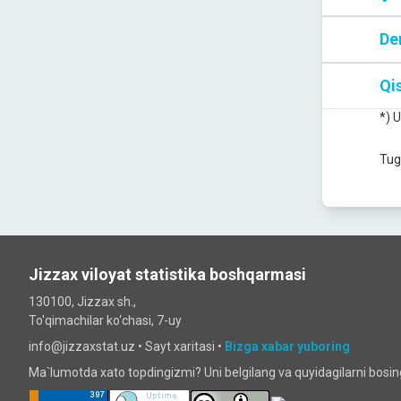
De
Qis
*) 
Tug
Jizzax viloyat statistika boshqarmasi
130100, Jizzax sh.,
To'qimachilar ko‘chаsi, 7-uy
info@jizzaxstat.uz •
Sayt xaritasi
•
Bizga xabar yuboring
Ma`lumotda xato topdingizmi? Uni belgilang va quyidagilarni bosi