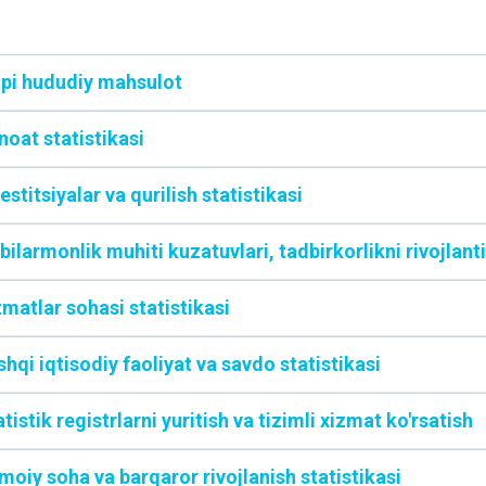
lpi hududiy mahsulot
noat statistikasi
estitsiyalar va qurilish statistikasi
bilarmonlik muhiti kuzatuvlari, tadbirkorlikni rivojlanti
zmatlar sohasi statistikasi
hqi iqtisodiy faoliyat va savdo statistikasi
tistik registrlarni yuritish va tizimli xizmat ko'rsatish
imoiy soha va barqaror rivojlanish statistikasi