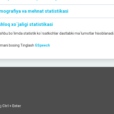
mografiya va mehnat statistikasi
hloq xo`jaligi statistikasi
Ushbu bo`limda statistik ko`rsatkichlar dastlabki ma`lumotlar hisoblanadi
mani bosing
Tinglash
GSpeech
ng
Ctrl + Enter