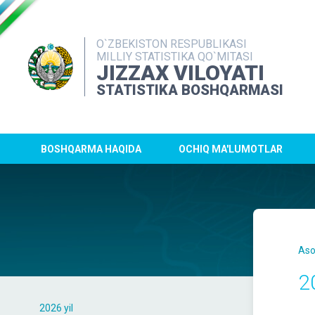
O`ZBEKISTON RESPUBLIKASI
MILLIY STATISTIKA QO`MITASI
JIZZAX VILOYATI
STATISTIKA BOSHQARMASI
BOSHQARMA HAQIDA
OCHIQ MA'LUMOTLAR
Aso
2
2026 yil