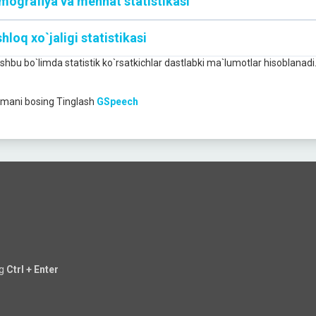
mografiya va mehnat statistikasi
hloq xo`jaligi statistikasi
Ushbu bo`limda statistik ko`rsatkichlar dastlabki ma`lumotlar hisoblanadi
mani bosing
Tinglash
GSpeech
ng
Ctrl + Enter