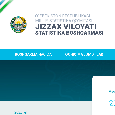
O`ZBEKISTON RESPUBLIKASI
MILLIY STATISTIKA QO`MITASI
JIZZAX VILOYATI
STATISTIKA BOSHQARMASI
BOSHQARMA HAQIDA
OCHIQ MA'LUMOTLAR
Aso
2
2026 yil