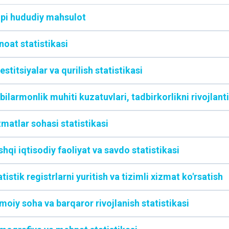
lpi hududiy mahsulot
noat statistikasi
estitsiyalar va qurilish statistikasi
bilarmonlik muhiti kuzatuvlari, tadbirkorlikni rivojlanti
zmatlar sohasi statistikasi
hqi iqtisodiy faoliyat va savdo statistikasi
tistik registrlarni yuritish va tizimli xizmat ko'rsatish
imoiy soha va barqaror rivojlanish statistikasi