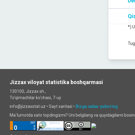
De
Qis
*) 
Tug
Jizzax viloyat statistika boshqarmasi
130100, Jizzax sh.,
To'qimachilar ko‘chаsi, 7-uy
info@jizzaxstat.uz •
Sayt xaritasi
•
Bizga xabar yuboring
Ma`lumotda xato topdingizmi? Uni belgilang va quyidagilarni bosi