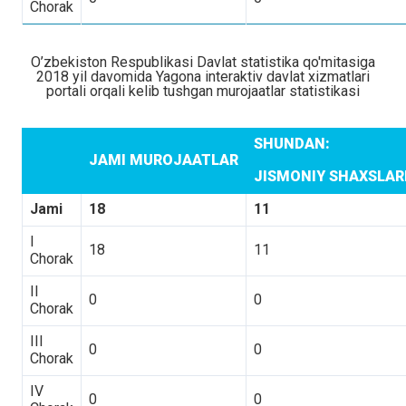
Chorak
O’zbekiston Respublikasi Davlat statistika qo'mitasiga
2018 yil davomida Yagona interaktiv davlat xizmatlari
portali orqali kelib tushgan murojaatlar statistikasi
SHUNDAN:
JAMI MUROJAATLAR
JISMONIY SHAXSLA
Jami
18
11
I
18
11
Chorak
II
0
0
Chorak
III
0
0
Chorak
IV
0
0