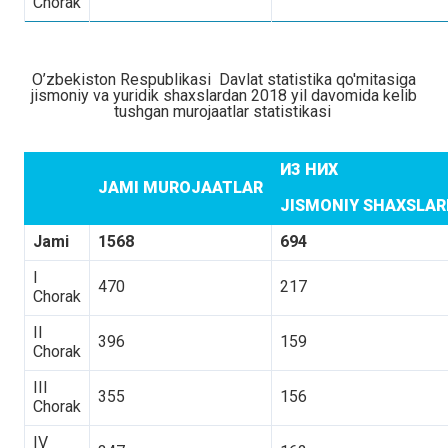
Chorak
O’zbekiston Respublikasi Davlat statistika qo'mitasiga
jismoniy va yuridik shaxslardan 2018 yil davomida kelib
tushgan murojaatlar statistikasi
ИЗ НИХ
JAMI MUROJAATLAR
JISMONIY SHAXSLA
Jami
1568
694
I
470
217
Chorak
II
396
159
Chorak
III
355
156
Chorak
IV