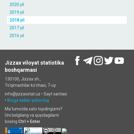
2020 yil
2019 yil
2018 yil
2017 yil
2016 yil
Jizzax viloyat statistika
boshqarmasi
130100, Jizzax sh.,
To'qimachilar ko‘chаsi, 7-uy
info@jizzaxstat.uz •
Sayt xaritasi
•
Bizga xabar yuboring
Ma`lumotda xato topdingizmi?
Uni belgilang va quyidagilarni
bosing
Ctrl + Enter