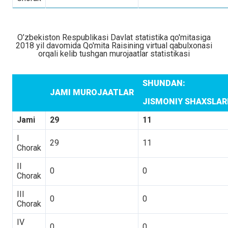
O’zbekiston Respublikasi Davlat statistika qo'mitasiga
2018 yil davomida Qo'mita Raisining virtual qabulxonasi
orqali kelib tushgan murojaatlar statistikasi
SHUNDAN:
JAMI MUROJAATLAR
JISMONIY SHAXSLA
Jami
29
11
I
29
11
Chorak
II
0
0
Chorak
III
0
0
Chorak
IV
0
0