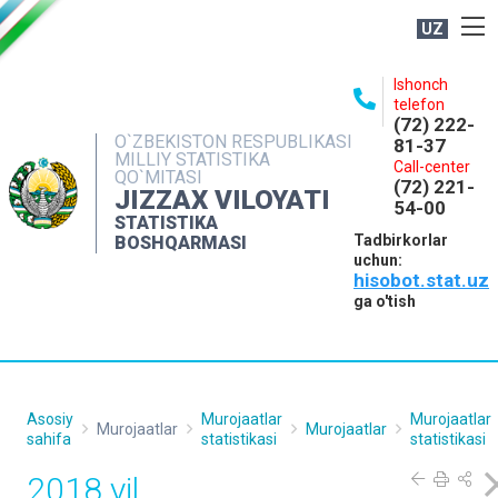
UZ
BOSHQARMA HAQIDA
Ishonch
telefon
OCHIQ MA'LUMOTLAR
(72) 222-
O`ZBEKISTON RESPUBLIKASI
81-37
NASHRLAR
MILLIY STATISTIKA
Call-center
QO`MITASI
(72) 221-
INTERAKTIV XIZMATLAR
JIZZAX VILOYATI
54-00
STATISTIKA
MATBUOT XIZMATI
Tadbirkorlar
BOSHQARMASI
uchun:
MUROJAATLAR
hisobot.stat.uz
KONTAKTLAR
ga o'tish
Asosiy
Murojaatlar
Murojaatlar
Murojaatlar
Murojaatlar
sahifa
statistikasi
statistikasi
2018 yil