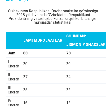
O’zbekiston Respublikasi Davlat statistika qo'mitasiga
2018 yil davomida O'zbekiston Respublikasi
Prezidentining virtual qabulxonasi orqali kelib tushgan
murojaatlar statistikasi
SHUNDAN:
JAMI MUROJAATLAR
JISMONIY SHAXSLA
Jami
88
78
I
20
20
Chorak
II
27
24
Chorak
III
25
22
Chorak
IV
16
12
Chorak