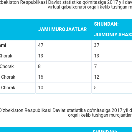
zbekiston Respublikasi Davlat statistika qo'mitasiga 2017 yil d
virtual qabulxonasi orqali kelib tushgan m
SHUNDAN:
JAMI MUROJAATLAR
JISMONIY SHA
ami
47
37
Chorak
13
13
 Chorak
8
7
I Chorak
16
12
 Chorak
10
5
O’zbekiston Respublikasi Davlat statistika qo'mitasiga 2017 yil 
orqali kelib tushgan murojaatlar