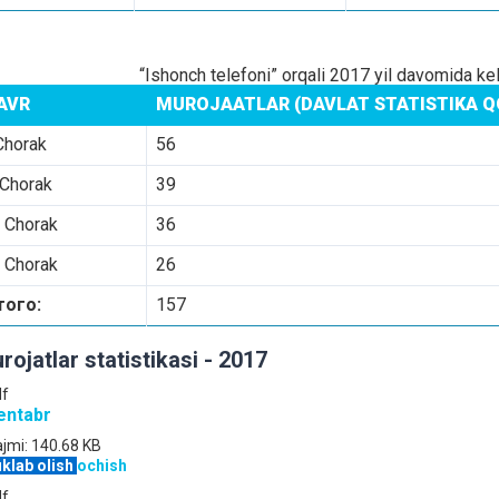
“Ishonch telefoni” orqali 2017 yil davomida kel
AVR
MUROJAATLAR (DAVLAT STATISTIKA QO
Chorak
56
 Chorak
39
I Chorak
36
 Chorak
26
того:
157
rojatlar statistikasi - 2017
df
entabr
jmi:
140.68 KB
klab olish
ochish
df