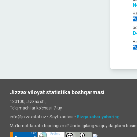
N
Ha
Yu
p
D
Ha
Yu
Jizzax viloyat statistika boshqarmasi
130100, Jizzax sh.,
To'qimachilar ko‘chаsi, 7-uy
info@jizzaxstat.uz •
Sayt xaritasi
•
Bizga xabar yuboring
Ma`lumotda xato topdingizmi? Uni belgilang va quyidagilarni bosi