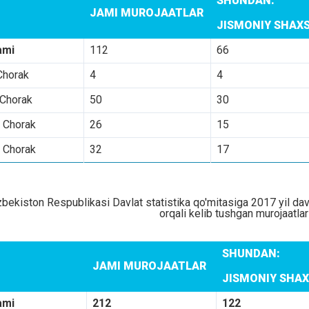
SHUNDAN:
JAMI MUROJAATLAR
JISMONIY SHAX
ami
112
66
Chorak
4
4
 Chorak
50
30
I Chorak
26
15
 Chorak
32
17
zbekiston Respublikasi Davlat statistika qo'mitasiga 2017 yil dav
orqali kelib tushgan murojaatlar
SHUNDAN:
JAMI MUROJAATLAR
JISMONIY SHA
ami
212
122