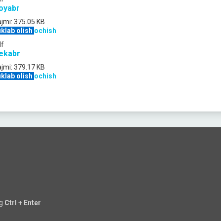
oyabr
jmi:
375.05 KB
klab olish
ochish
df
ekabr
jmi:
379.17 KB
klab olish
ochish
ng
Ctrl + Enter