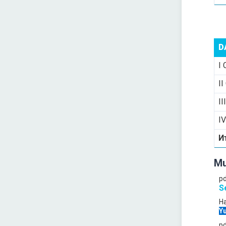
D
I 
II
II
IV
И
Mu
p
S
Ha
Yu
p