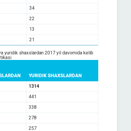
34
22
13
21
va yuridik shaxslardan 2017 yil davomida kelib
stikasi
XSLARDAN
YURIDIK SHAXSLARDAN
1314
441
338
278
257