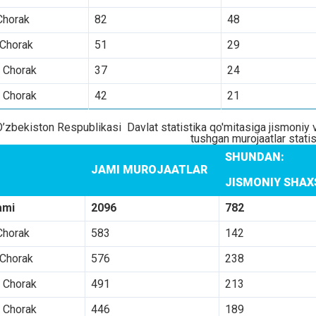
Chorak
82
48
 Chorak
51
29
I Chorak
37
24
 Chorak
42
21
O’zbekiston Respublikasi Davlat statistika qo'mitasiga jismoniy 
tushgan murojaatlar stati
SHUNDAN:
JAMI MUROJAATLAR
JISMONIY SHA
ami
2096
782
Chorak
583
142
 Chorak
576
238
I Chorak
491
213
 Chorak
446
189