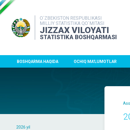
O`ZBEKISTON RESPUBLIKASI
MILLIY STATISTIKA QO`MITASI
JIZZAX VILOYATI
STATISTIKA BOSHQARMASI
BOSHQARMA HAQIDA
OCHIQ MA'LUMOTLAR
Aso
2
2026 yil