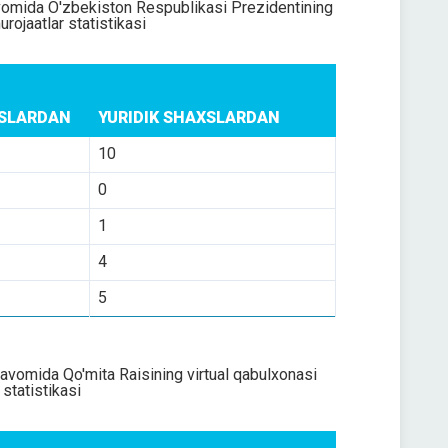
avomida O'zbekiston Respublikasi Prezidentining
urojaatlar statistikasi
XSLARDAN
YURIDIK SHAXSLARDAN
10
0
1
4
5
davomida Qo'mita Raisining virtual qabulxonasi
 statistikasi