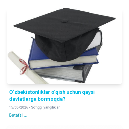
O‘zbekistonliklar o‘qish uchun qaysi
davlatlarga bormoqda?
15/05/2026 •
So'nggi yangiliklar
Batafsil ...