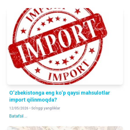
O‘zbekistonga eng ko‘p qaysi mahsulotlar
import qilinmoqda?
12/05/2026 •
So'nggi yangiliklar
Batafsil ...