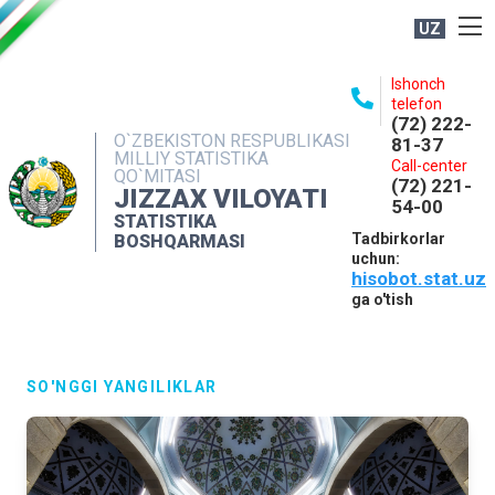
UZ
BOSHQARMA HAQIDA
Ishonch
telefon
OCHIQ MA'LUMOTLAR
(72) 222-
O`ZBEKISTON RESPUBLIKASI
81-37
NASHRLAR
MILLIY STATISTIKA
Call-center
QO`MITASI
(72) 221-
INTERAKTIV XIZMATLAR
JIZZAX VILOYATI
54-00
STATISTIKA
MATBUOT XIZMATI
Tadbirkorlar
BOSHQARMASI
uchun:
MUROJAATLAR
hisobot.stat.uz
KONTAKTLAR
ga o'tish
SO'NGGI YANGILIKLAR