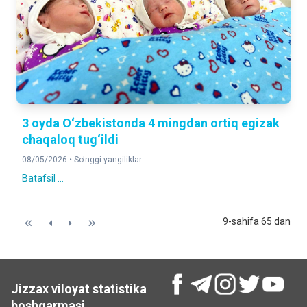
3 oyda O‘zbekistonda 4 mingdan ortiq egizak
chaqaloq tug‘ildi
08/05/2026 •
So'nggi yangiliklar
Batafsil ...
9-sahifa 65 dan
Jizzax viloyat statistika
boshqarmasi