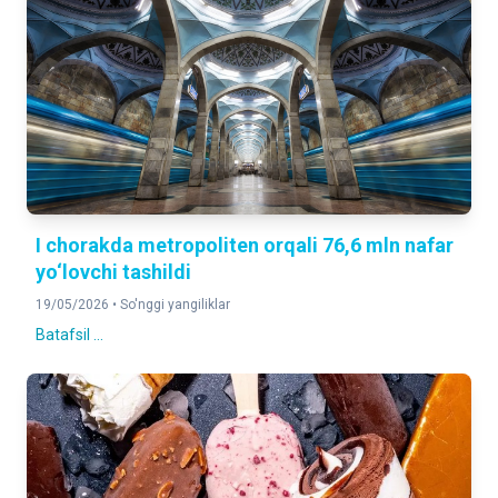
I chorakda metropoliten orqali 76,6 mln nafar
yo‘lovchi tashildi
19/05/2026 •
So'nggi yangiliklar
Batafsil ...