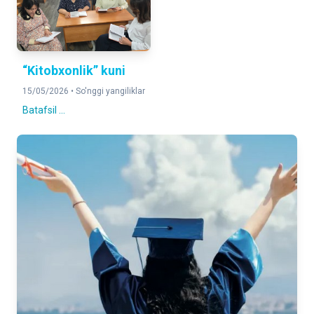
“Kitobxonlik” kuni
15/05/2026 •
So'nggi yangiliklar
Batafsil ...