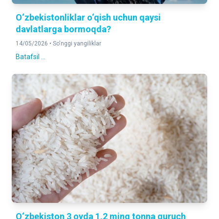
O‘zbekistonliklar o‘qish uchun qaysi
davlatlarga bormoqda?
14/05/2026 •
So'nggi yangiliklar
Batafsil ...
O‘zbekiston 3 oyda 1,2 ming tonna guruch