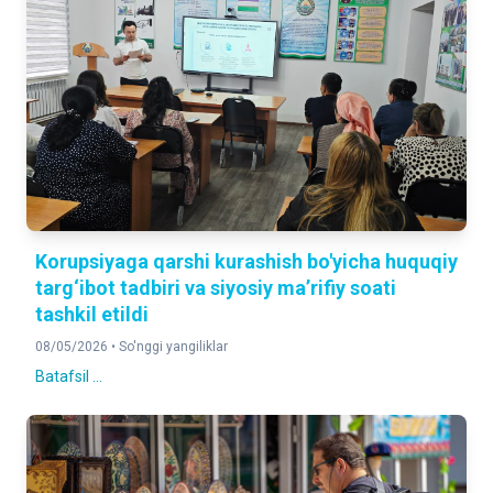
Korupsiyaga qarshi kurashish bo'yicha huquqiy
targ‘ibot tadbiri va siyosiy ma’rifiy soati
tashkil etildi
08/05/2026 •
So'nggi yangiliklar
Batafsil ...