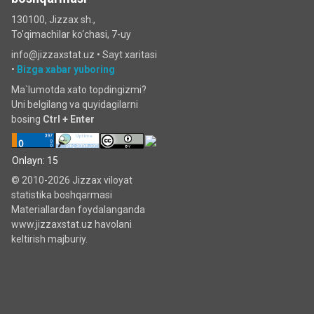
130100, Jizzax sh.,
To'qimachilar ko‘chаsi, 7-uy
info@jizzaxstat.uz •
Sayt xaritasi
•
Bizga xabar yuboring
Ma`lumotda xato topdingizmi?
Uni belgilang va quyidagilarni
bosing
Ctrl + Enter
Onlayn: 15
© 2010-2026 Jizzax viloyat
statistika boshqarmasi
Materiallardan foydalanganda
www.jizzaxstat.uz havolani
keltirish majburiy.