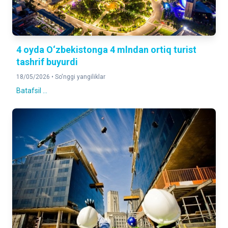
4 oyda O‘zbekistonga 4 mlndan ortiq turist
tashrif buyurdi
18/05/2026 •
So'nggi yangiliklar
Batafsil ...