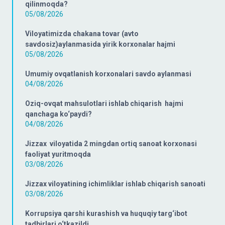
qilinmoqda?
05/08/2026
Viloyatimizda chakana tovar (avto
savdosiz)aylanmasida yirik korxonalar hajmi
05/08/2026
Umumiy ovqatlanish korxonalari savdo aylanmasi
04/08/2026
Oziq-ovqat mahsulotlari ishlab chiqarish hajmi
qanchaga ko‘paydi?
04/08/2026
Jizzax viloyatida 2 mingdan ortiq sanoat korxonasi
faoliyat yuritmoqda
03/08/2026
Jizzax viloyatining ichimliklar ishlab chiqarish sanoati
03/08/2026
Korrupsiya qarshi kurashish va huquqiy targ‘ibot
tadbirlari o‘tkazildi