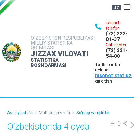
UZ
BOSHQARMA HAQIDA
Ishonch
telefon
OCHIQ MA'LUMOTLAR
(72) 222-
O`ZBEKISTON RESPUBLIKASI
81-37
NASHRLAR
MILLIY STATISTIKA
Call-center
QO`MITASI
(72) 221-
INTERAKTIV XIZMATLAR
JIZZAX VILOYATI
54-00
STATISTIKA
MATBUOT XIZMATI
Tadbirkorlar
BOSHQARMASI
uchun:
MUROJAATLAR
hisobot.stat.uz
KONTAKTLAR
ga o'tish
Asosiy sahifa
Matbuot xizmati
So'nggi yangiliklar
O‘zbekistonda 4 oyda