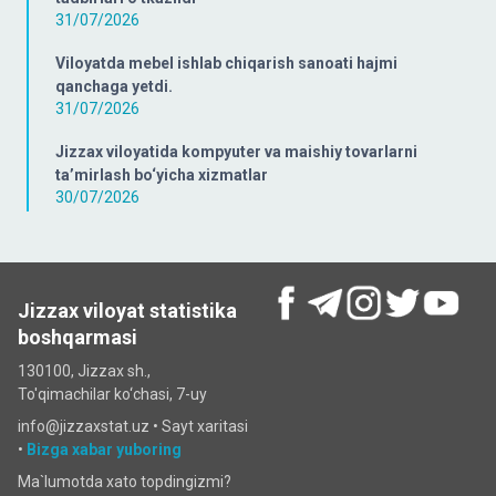
31/07/2026
Viloyatda mebel ishlab chiqarish sanoati hajmi
qanchaga yetdi.
31/07/2026
Jizzax viloyatida kompyuter va maishiy tovarlarni
ta’mirlash bo‘yicha xizmatlar
30/07/2026
Jizzax viloyat statistika
boshqarmasi
130100, Jizzax sh.,
To'qimachilar ko‘chаsi, 7-uy
info@jizzaxstat.uz •
Sayt xaritasi
•
Bizga xabar yuboring
Ma`lumotda xato topdingizmi?