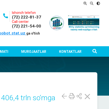
Ishonch telefon
(72) 222-81-37
Call-center
(72) 221-54-00
sobot.stat.uz
ga o'tish
MATI
MUROJAATLAR
KONTAKTLAR
 406,4 trln so‘mga