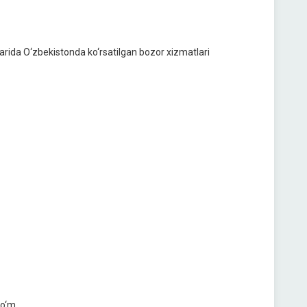
ylarida O‘zbekistonda ko‘rsatilgan bozor xizmatlari
so‘m