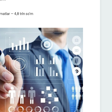
zmatlar — 4,8 trln so‘m