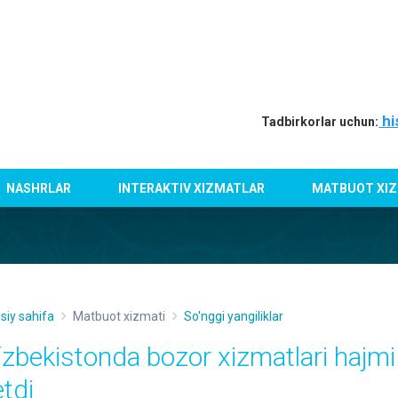
hi
Tadbirkorlar uchun:
NASHRLAR
INTERAKTIV XIZMATLAR
MATBUOT XIZ
siy sahifa
Matbuot xizmati
So'nggi yangiliklar
‘zbekistonda bozor xizmatlari hajmi
etdi