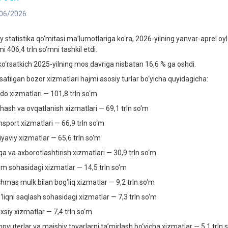
06/2026
liy statistika qo‘mitasi ma’lumotlariga ko‘ra, 2026-yilning yanvar-aprel o
i 406,4 trln so‘mni tashkil etdi.
ko‘rsatkich 2025-yilning mos davriga nisbatan 16,6 % ga oshdi.
rsatilgan bozor xizmatlari hajmi asosiy turlar bo‘yicha quyidagicha:
do xizmatlari — 101,8 trln so‘m
hash va ovqatlanish xizmatlari — 69,1 trln so‘m
nsport xizmatlari — 66,9 trln so‘m
iyaviy xizmatlar — 65,6 trln so‘m
qa va axborotlashtirish xizmatlari — 30,9 trln so‘m
lim sohasidagi xizmatlar — 14,5 trln so‘m
chmas mulk bilan bog‘liq xizmatlar — 9,2 trln so‘m
‘liqni saqlash sohasidagi xizmatlar — 7,3 trln so‘m
xsiy xizmatlar — 7,4 trln so‘m
pyuterlar va maishiy tovarlarni ta’mirlash bo‘yicha xizmatlar — 5,1 trln 