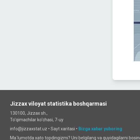
Jizzax viloyat statistika boshqarmasi
130100, Jizzax sh.,
To'qimachilar ko‘chаsi, 7-uy
info@jizzaxstat.uz •
Sayt xaritasi
•
Bizga xabar yuboring
Ma`lumotda xato topdingizmi? Uni belgilang va quyidagilarni bosi