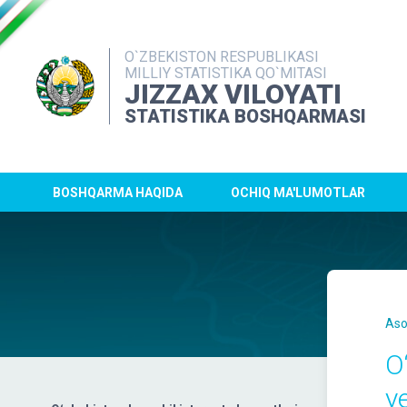
O`ZBEKISTON RESPUBLIKASI
MILLIY STATISTIKA QO`MITASI
JIZZAX VILOYATI
STATISTIKA BOSHQARMASI
BOSHQARMA HAQIDA
OCHIQ MA'LUMOTLAR
Aso
O
y