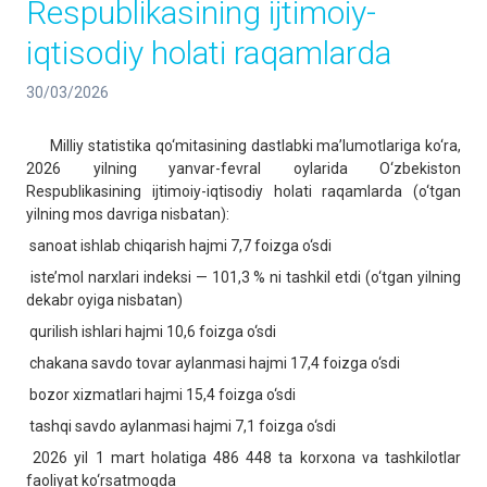
Respublikasining ijtimoiy-
iqtisodiy holati raqamlarda
30/03/2026
Milliy statistika qo‘mitasining dastlabki ma’lumotlariga ko‘ra,
2026 yilning yanvar-fevral oylarida O‘zbekiston
Respublikasining ijtimoiy-iqtisodiy holati raqamlarda (o‘tgan
yilning mos davriga nisbatan):
sanoat ishlab chiqarish hajmi 7,7 foizga o‘sdi
iste’mol narxlari indeksi — 101,3 % ni tashkil etdi (o‘tgan yilning
dekabr oyiga nisbatan)
qurilish ishlari hajmi 10,6 foizga o‘sdi
chakana savdo tovar aylanmasi hajmi 17,4 foizga o‘sdi
bozor xizmatlari hajmi 15,4 foizga o‘sdi
tashqi savdo aylanmasi hajmi 7,1 foizga o‘sdi
2026 yil 1 mart holatiga 486 448 ta korxona va tashkilotlar
faoliyat ko‘rsatmoqda