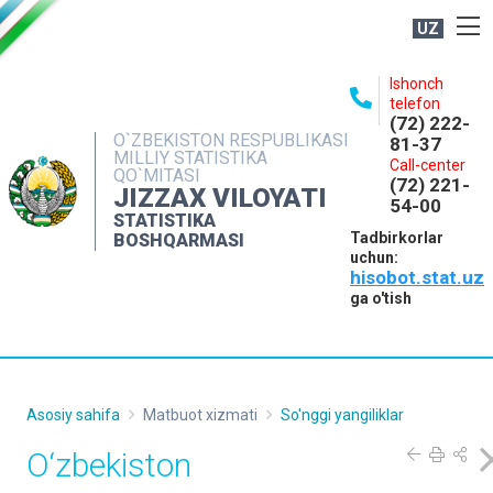
UZ
BOSHQARMA HAQIDA
Ishonch
telefon
OCHIQ MA'LUMOTLAR
(72) 222-
O`ZBEKISTON RESPUBLIKASI
81-37
NASHRLAR
MILLIY STATISTIKA
Call-center
QO`MITASI
(72) 221-
INTERAKTIV XIZMATLAR
JIZZAX VILOYATI
54-00
STATISTIKA
MATBUOT XIZMATI
Tadbirkorlar
BOSHQARMASI
uchun:
MUROJAATLAR
hisobot.stat.uz
KONTAKTLAR
ga o'tish
Asosiy sahifa
Matbuot xizmati
So'nggi yangiliklar
O‘zbekiston