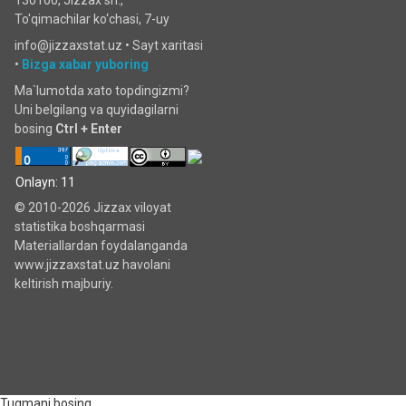
130100, Jizzax sh.,
To'qimachilar ko‘chаsi, 7-uy
info@jizzaxstat.uz •
Sayt xaritasi
•
Bizga xabar yuboring
Ma`lumotda xato topdingizmi?
Uni belgilang va quyidagilarni
bosing
Ctrl + Enter
Onlayn: 11
© 2010-2026 Jizzax viloyat
statistika boshqarmasi
Materiallardan foydalanganda
www.jizzaxstat.uz havolani
keltirish majburiy.
Tugmani bosing