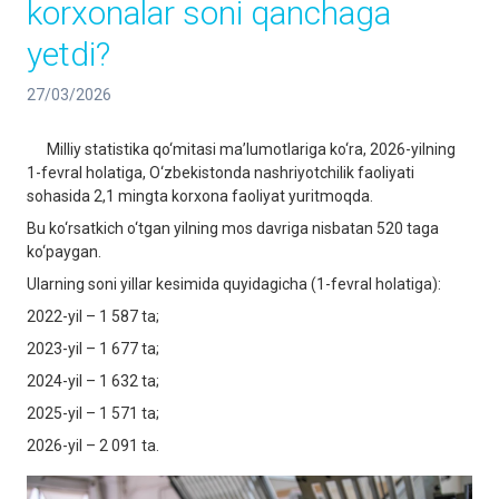
korxonalar soni qanchaga
yetdi?
27/03/2026
Milliy statistika qo‘mitasi ma’lumotlariga ko‘ra, 2026-yilning
1-fevral holatiga, O‘zbekistonda nashriyotchilik faoliyati
sohasida 2,1 mingta korxona faoliyat yuritmoqda.
Bu ko‘rsatkich o‘tgan yilning mos davriga nisbatan 520 taga
ko‘paygan.
Ularning soni yillar kesimida quyidagicha (1-fevral holatiga):
2022-yil – 1 587 ta;
2023-yil – 1 677 ta;
2024-yil – 1 632 ta;
2025-yil – 1 571 ta;
2026-yil – 2 091 ta.