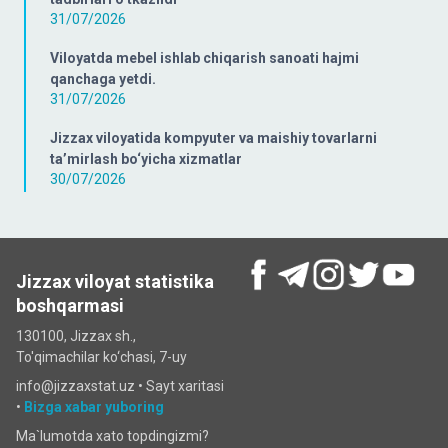
31/07/2026
Viloyatda mebel ishlab chiqarish sanoati hajmi
qanchaga yetdi.
31/07/2026
Jizzax viloyatida kompyuter va maishiy tovarlarni
ta’mirlash bo‘yicha xizmatlar
30/07/2026
Jizzax viloyat statistika
boshqarmasi
130100, Jizzax sh.,
To'qimachilar ko‘chаsi, 7-uy
info@jizzaxstat.uz •
Sayt xaritasi
•
Bizga xabar yuboring
Ma`lumotda xato topdingizmi?