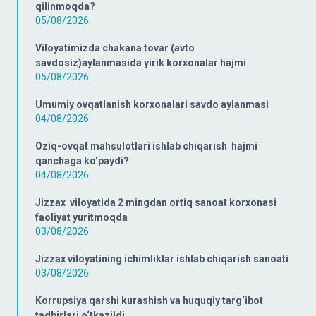
qilinmoqda?
05/08/2026
Viloyatimizda chakana tovar (avto
savdosiz)aylanmasida yirik korxonalar hajmi
05/08/2026
Umumiy ovqatlanish korxonalari savdo aylanmasi
04/08/2026
Oziq-ovqat mahsulotlari ishlab chiqarish hajmi
qanchaga ko‘paydi?
04/08/2026
Jizzax viloyatida 2 mingdan ortiq sanoat korxonasi
faoliyat yuritmoqda
03/08/2026
Jizzax viloyatining ichimliklar ishlab chiqarish sanoati
03/08/2026
Korrupsiya qarshi kurashish va huquqiy targ‘ibot
tadbirlari o‘tkazildi