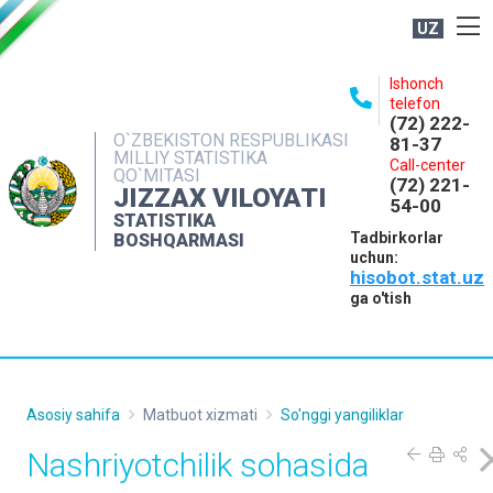
UZ
BOSHQARMA HAQIDA
Ishonch
telefon
OCHIQ MA'LUMOTLAR
(72) 222-
O`ZBEKISTON RESPUBLIKASI
81-37
NASHRLAR
MILLIY STATISTIKA
Call-center
QO`MITASI
(72) 221-
INTERAKTIV XIZMATLAR
JIZZAX VILOYATI
54-00
STATISTIKA
MATBUOT XIZMATI
Tadbirkorlar
BOSHQARMASI
uchun:
MUROJAATLAR
hisobot.stat.uz
KONTAKTLAR
ga o'tish
Asosiy sahifa
Matbuot xizmati
So'nggi yangiliklar
Nashriyotchilik sohasida