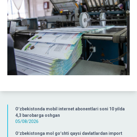
Oʻzbekistonda mobil internet abonentlari soni 10 yilda
4,3 barobarga oshgan
05/08/2026
Oʻzbekistonga mol goʻshti qaysi davlatlardan import