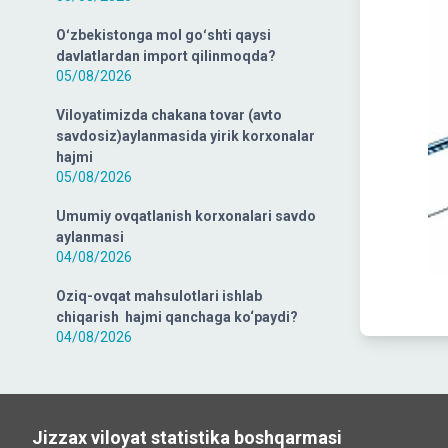
Oʻzbekistonga mol goʻshti qaysi
davlatlardan import qilinmoqda?
05/08/2026
Viloyatimizda chakana tovar (avto
savdosiz)aylanmasida yirik korxonalar
hajmi
05/08/2026
Umumiy ovqatlanish korxonalari savdo
aylanmasi
04/08/2026
Oziq-ovqat mahsulotlari ishlab
chiqarish hajmi qanchaga ko‘paydi?
04/08/2026
Jizzax viloyat statistika boshqarmasi