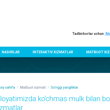
hi
Tadbirkorlar uchun:
NASHRLAR
INTERAKTIV XIZMATLAR
MATBUOT XIZ
siy sahifa
Matbuot xizmati
So'nggi yangiliklar
iloyatimizda ko‘chmas mulk bilan bog
izmatlar