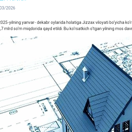
03/2026
5-yilning yanvar- dekabr oylarida holatiga Jizzax viloyati bo‘yicha ko‘r
7 mlrd so‘m miqdorida qayd etildi. Bu ko‘rsatkich o‘tgan yilning mos davri