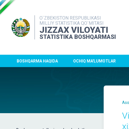
O`ZBEKISTON RESPUBLIKASI
MILLIY STATISTIKA QO`MITASI
JIZZAX VILOYATI
STATISTIKA BOSHQARMASI
BOSHQARMA HAQIDA
OCHIQ MA'LUMOTLAR
Aso
V
x