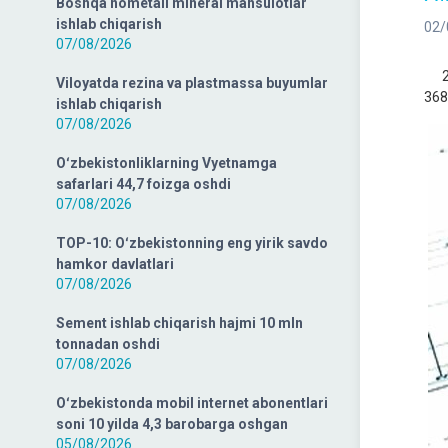
Boshqa nometall mineral mahsulotlar
ishlab chiqarish
02/
07/08/2026
202
Viloyatda rezina va plastmassa buyumlar
368,
ishlab chiqarish
07/08/2026
Oʻzbekistonliklarning Vyetnamga
safarlari 44,7 foizga oshdi
07/08/2026
TOP-10: Oʻzbekistonning eng yirik savdo
hamkor davlatlari
07/08/2026
Sement ishlab chiqarish hajmi 10 mln
tonnadan oshdi
07/08/2026
Oʻzbekistonda mobil internet abonentlari
soni 10 yilda 4,3 barobarga oshgan
05/08/2026