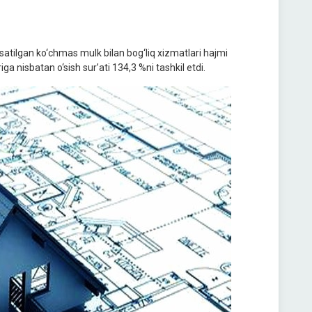
satilgan ko‘chmas mulk bilan bog‘liq xizmatlari hajmi
ga nisbatan o‘sish sur’ati 134,3 %ni tashkil etdi.