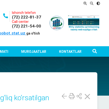
Ishonch telefon
(72) 222-81-37
Call-center
(72) 221-54-00
sobot.stat.uz
ga o'tish
MATI
MUROJAATLAR
KONTAKTLAR
‘liq ko‘rsatilgan