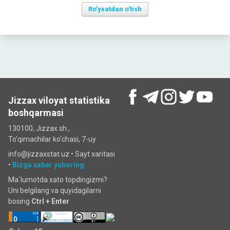
Ro'yxatdan o'tish
Jizzax viloyat statistika
boshqarmasi
130100, Jizzax sh.,
To'qimachilar ko‘chаsi, 7-uy
info@jizzaxstat.uz •
Sayt xaritasi
•
Bizga xabar yuboring
Ma`lumotda xato topdingizmi?
Uni belgilang va quyidagilarni
bosing
Ctrl + Enter