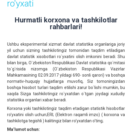
ro'yxati
Hurmatli korxona va tashkilotlar
rahbarlari!
Ushbu eksperimental xizmat davlat statistika organlariga joriy
yil uchun sizning tashkilotingiz tomonidan taqdim etiladigan
davlat statistik xisobotlari ro`yxatini olish imkonini beradi. Shu
bilan birga, O`zbekiston Respublikasi Davlat statistika qo`mitasi
to`g`risida nizomga (O`zbekiston Respublikasi Vazirlar
Mahkamasining 02.09.2017 yildagi 690- sonli qarori) va boshqa
normativ-huquqiy hujjatlarga muvofiq, Siz tomoningizdan
boshqa hisobot turlari taqdim etilishi zarur bo`lishi mumkin, bu
xaqda Sizga tashkilotingiz ro`yxatdan o`tgan joydagi xududiy
statistika organlari xabar beradi.
Korxona yoki tashkilotingiz taqdim etadigan statistik hisobotlar
ro'yxatini olish uchun;ERI; (Elektron raqamli imzo) ( korxona va
tashkilotga tegishli ) kalitingiz bilan ro'yxatdan o'ting;
Ma’lumot uchun: