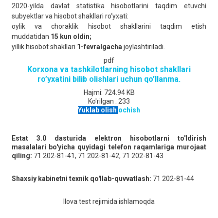
2020-yilda davlat statistika hisobotlarini taqdim etuvchi
subyektlar va hisobot shakllari ro‘yxati:
oylik va choraklik hisobot shakllarini taqdim etish
muddatidan
15 kun oldin;
yillik hisobot shakllari
1-fevralgacha
joylashtiriladi.
pdf
Korxona va tashkilotlarning hisobot shakllari
ro’yxatini bilib olishlari uchun qo’llanma.
Hajmi:
724.94 KB
Ko'rilgan :
233
Yuklab olish
ochish
Estat 3.0 dasturida elektron hisobotlarni to'ldirish
masalalari bo'yicha quyidagi telefon raqamlariga murojaat
qiling:
71 202-81-41, 71 202-81-42, 71 202-81-43
Shaxsiy kabinetni texnik qo'llab-quvvatlash:
71 202-81-44
Ilova test rejimida ishlamoqda