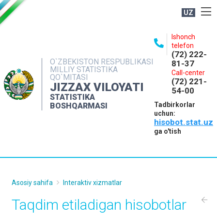
UZ
BOSHQARMA HAQIDA
Ishonch
telefon
OCHIQ MA'LUMOTLAR
(72) 222-
O`ZBEKISTON RESPUBLIKASI
81-37
NASHRLAR
MILLIY STATISTIKA
Call-center
QO`MITASI
(72) 221-
INTERAKTIV XIZMATLAR
JIZZAX VILOYATI
54-00
STATISTIKA
MATBUOT XIZMATI
Tadbirkorlar
BOSHQARMASI
uchun:
MUROJAATLAR
hisobot.stat.uz
KONTAKTLAR
ga o'tish
Asosiy sahifa
Interaktiv xizmatlar
Taqdim etiladigan hisobotlar