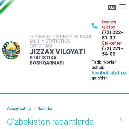
UZ
BOSHQARMA HAQIDA
Ishonch
telefon
OCHIQ MA'LUMOTLAR
(72) 222-
O`ZBEKISTON RESPUBLIKASI
81-37
NASHRLAR
MILLIY STATISTIKA
Call-center
QO`MITASI
(72) 221-
INTERAKTIV XIZMATLAR
JIZZAX VILOYATI
54-00
STATISTIKA
MATBUOT XIZMATI
Tadbirkorlar
BOSHQARMASI
uchun:
MUROJAATLAR
hisobot.stat.uz
KONTAKTLAR
ga o'tish
Asosiy sahifa
Nashrlar
O’zbekiston raqamlarda