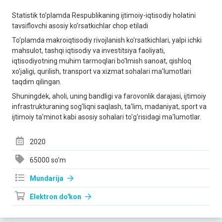
Statistik to’plamda Respublikaning ijtimoiy-iqtisodiy holatini
tavsiflovchi asosiy ko’rsatkichlar chop etiladi
To'plamda makroiqtisodiy rivojlanish ko'rsatkichlari, yalpi ichki
mahsulot, tashqi iqtisodiy va investitsiya faoliyati,
iqtisodiyotning muhim tarmoqlari bo'lmish sanoat, qishloq
xo'jaligi, qurilish, transport va xizmat sohalari ma'lumotlari
taqdim qilingan.
Shuningdek, aholi, uning bandligi va farovonlik darajasi, ijtimoiy
infrastrukturaning sog'liqni saqlash, ta'lim, madaniyat, sport va
ijtimoiy ta'minot kabi asosiy sohalari to'g'risidagi ma'lumotlar.
2020
65000 so'm
Mundarija
Elektron do'kon