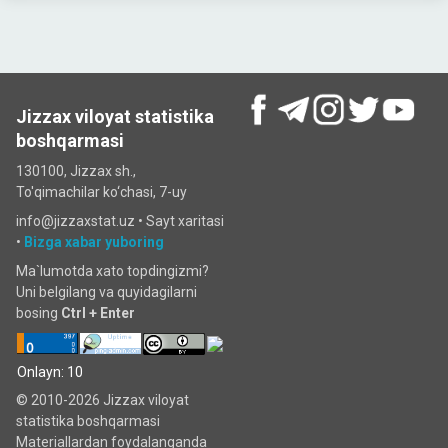
Jizzax viloyat statistika
boshqarmasi
130100, Jizzax sh.,
To'qimachilar ko‘chаsi, 7-uy
info@jizzaxstat.uz •
Sayt xaritasi
•
Bizga xabar yuboring
Ma`lumotda xato topdingizmi?
Uni belgilang va quyidagilarni
bosing
Ctrl + Enter
Onlayn: 10
© 2010-2026 Jizzax viloyat
statistika boshqarmasi
Materiallardan foydalanganda