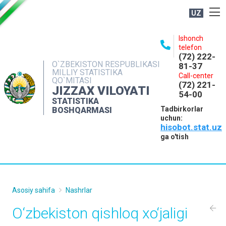
UZ
BOSHQARMA HAQIDA
Ishonch
telefon
OCHIQ MA'LUMOTLAR
(72) 222-
O`ZBEKISTON RESPUBLIKASI
81-37
NASHRLAR
MILLIY STATISTIKA
Call-center
QO`MITASI
(72) 221-
INTERAKTIV XIZMATLAR
JIZZAX VILOYATI
54-00
STATISTIKA
MATBUOT XIZMATI
Tadbirkorlar
BOSHQARMASI
uchun:
MUROJAATLAR
hisobot.stat.uz
KONTAKTLAR
ga o'tish
Asosiy sahifa
Nashrlar
O‘zbekiston qishloq xo‘jаligi