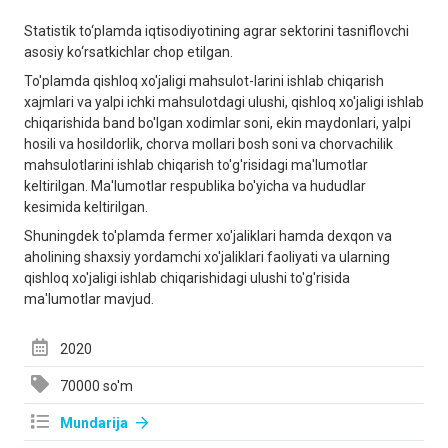
Stаtistik to‘plаmdа iqtisodiyotining аgrаr sektorini tаsniflovchi
аsosiy ko‘rsаtkichlаr chop etilgan.
To'plamda qishloq xo'jaligi mahsulot-larini ishlab chiqarish
xajmlari va yalpi ichki mahsulotdagi ulushi, qishloq xo'jaligi ishlab
chiqarishida band bo'lgan xodimlar soni, ekin maydonlari, yalpi
hosili va hosildorlik, chorva mollari bosh soni va chorvachilik
mahsulotlarini ishlab chiqarish to'g'risidagi ma'lumotlar
keltirilgan. Ma'lumotlar respublika bo'yicha va hududlar
kesimida keltirilgan.
Shuningdek to'plamda fermer xo'jaliklari hamda dexqon va
aholining shaxsiy yordamchi xo'jaliklari faoliyati va ularning
qishloq xo'jaligi ishlab chiqarishidagi ulushi to'g'risida
ma'lumotlar mavjud.
2020
70000 so'm
Mundarija