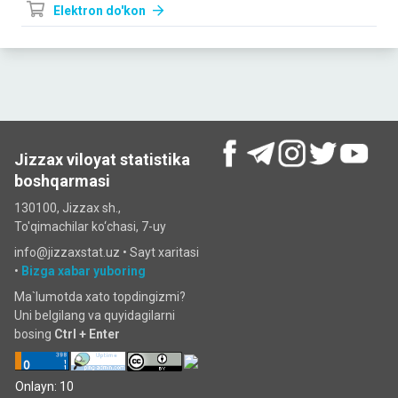
Elektron do'kon
Jizzax viloyat statistika
boshqarmasi
130100, Jizzax sh.,
To'qimachilar ko‘chаsi, 7-uy
info@jizzaxstat.uz •
Sayt xaritasi
•
Bizga xabar yuboring
Ma`lumotda xato topdingizmi?
Uni belgilang va quyidagilarni
bosing
Ctrl + Enter
Onlayn: 10